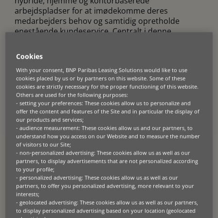
hybride, hjemme og kontorbaserede
arbejdspladser for at imødekomme deres
medarbejders behov og samtidig opretholde
enestående kundeservice. Centralt i denne
udvikling er informationsstrømmen, hvad enten
det er i elektronisk eller trykt form, og rettidig
Cookies
adgang til det er afgørende for, at virksomheder
With your consent, BNP Paribas Leasing Solutions would like to use
effektivt kan styre sine arbejdsgange og processer.
cookies placed by us or by partners on this website. Some of these
cookies are strictly necessary for the proper functioning of this website.
Hos BNP Paribas Leasing Solutions spænder vores
Others are used for the following purposes:
engagement i sektoren for kontorudstyr sig over
- setting your preferences: These cookies allow us to personalize and
årtier. Vi har oparbejdet betydelig viden og
offer the content and features of the Site and in particular the display of
ekspertise inden for denne sektor, især med
our products and services;
- audience measurement: These cookies allow us and our partners, to
fremkomsten af cloud-udskrivning og digitale
understand how you access on our Website and to measure the number
dokumenthåndteringsløsninger. I tæt samarbejde
of visitors to our Site;
med producenter af kontorudstyr og deres
- non-personalized advertising: These cookies allow us as well as our
forhandlernetværk giver vi kunderne adgang til de
partners, to display advertisements that are not personalized according
to your profile;
bedst egnede arbejdspladsløsninger til deres
- personalized advertising: These cookies allow us as well as our
virksomheder.
partners, to offer you personalized advertising, more relevant to your
interests;
- geolocated advertising: These cookies allow us as well as our partners,
to display personalized advertising based on your location (geolocated