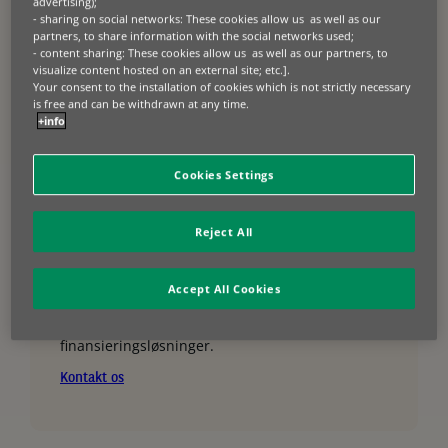
advertising);
- sharing on social networks: These cookies allow us as well as our
partners, to share information with the social networks used;
- content sharing: These cookies allow us as well as our partners, to
Tag din virksomhed til
visualize content hosted on an external site; etc.].
Your consent to the installation of cookies which is not strictly necessary
næste niveau
is free and can be withdrawn at any time.
+info
Producenter og forhandlere
Få eksperthjælp til at gøre dine maskiner og
Cookies Settings
udstyr nemmere at sælge med fleksible leasing-
og brugsbaserede muligheder.
Reject All
Virksomheder
Opgrader din flåde på en smart måde. Tag en
snak med en af vores dygtige leasingeksperter
Accept All Cookies
og få gode råd til, hvordan vi kan gøre dine
produkter og serviceydelser mere tilgængelige
med vores skræddersyede og innovative
finansieringsløsninger.
Kontakt os