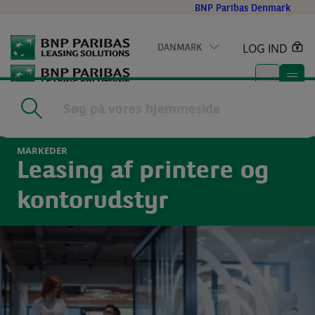
Go
BNP Paribas Denmark
to
main
LOG IND
DANMARK
content
Home
|
Markeder
|
Kontorudstyr
MARKEDER
Leasing af printere og
kontorudstyr