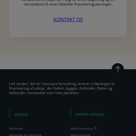
introduktion til vores fleksible finansieringsløsninger.
KONTAKT OS
I en verden, der er i konstant forandring, leverer vi løsninger til
finansiering af udstyr, der fodrer, bygger, forbinder, flytter og
helbreder mennesker over hele planeten.
GENVEJE
DIREKTE ADGANG
Markeder
Whistleblowing
Løsninger for partnere
Gebyroversigt