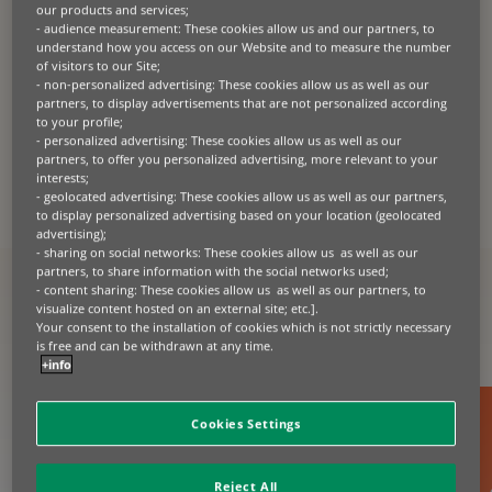
snak med en af vores dygtige leasingeksperter
our products and services;
og få gode råd til, hvordan vi kan gøre dine
- audience measurement: These cookies allow us and our partners, to
produkter og serviceydelser mere tilgængelige
understand how you access on our Website and to measure the number
of visitors to our Site;
med vores skræddersyede og innovative
- non-personalized advertising: These cookies allow us as well as our
finansieringsløsninger.
partners, to display advertisements that are not personalized according
to your profile;
Kontakt os
- personalized advertising: These cookies allow us as well as our
partners, to offer you personalized advertising, more relevant to your
interests;
- geolocated advertising: These cookies allow us as well as our partners,
to display personalized advertising based on your location (geolocated
advertising);
- sharing on social networks: These cookies allow us as well as our
partners, to share information with the social networks used;
- content sharing: These cookies allow us as well as our partners, to
IT-udstyr som vi typisk
visualize content hosted on an external site; etc.].
Your consent to the installation of cookies which is not strictly necessary
finansierer:
is free and can be withdrawn at any time.
+info
Cookies Settings
Reject All