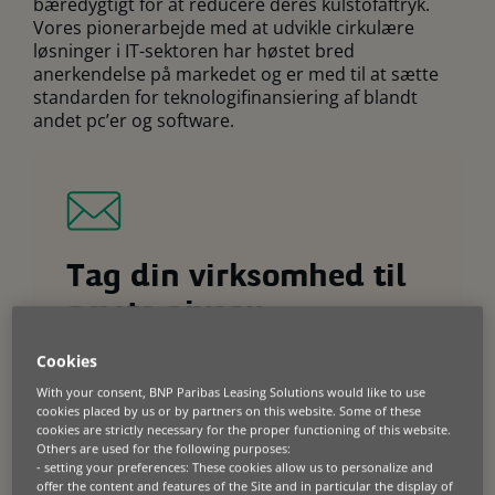
bæredygtigt for at reducere deres kulstofaftryk.
Vores pionerarbejde med at udvikle cirkulære
løsninger i IT-sektoren har høstet bred
anerkendelse på markedet og er med til at sætte
standarden for teknologifinansiering af blandt
andet pc’er og software.
Tag din virksomhed til
næste niveau
Cookies
Producenter og forhandlere
Få eksperthjælp til at gøre dine maskiner og
With your consent, BNP Paribas Leasing Solutions would like to use
udstyr nemmere at sælge med fleksible leasing-
cookies placed by us or by partners on this website. Some of these
og brugsbaserede muligheder.
cookies are strictly necessary for the proper functioning of this website.
Others are used for the following purposes:
Virksomheder
- setting your preferences: These cookies allow us to personalize and
Opgrader din flåde på en smart måde. Tag en
offer the content and features of the Site and in particular the display of