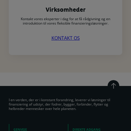
Virksomheder
Kontakt vores eksperter i dag for at få rådgivning og en
introduktion til vores fleksible finansieringsløsninger.
KONTAKT OS
I en verden, der er i konstant forandring, leverer vi løsninger til
finansiering af udstyr, der fodrer, bygger, forbinder, flytter og
helbreder mennesker over hele planeten.
GENVEJE
DIREKTE ADGANG