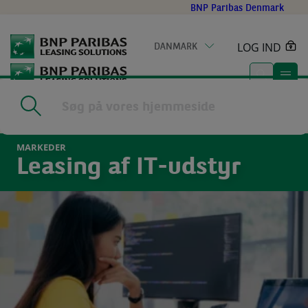
Go
BNP Paribas Denmark
to
main
LOG IND
DANMARK
content
Home
|
Markeder
|
IT-udstyr
MARKEDER
Leasing af IT-udstyr